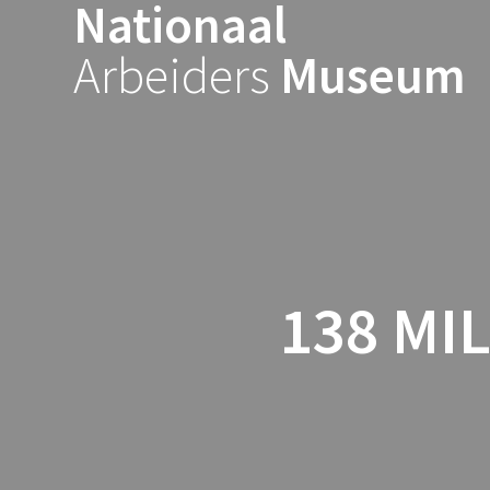
Nationaal
Ga
naar
Arbeiders
Museum
de
inhoud
138 MI