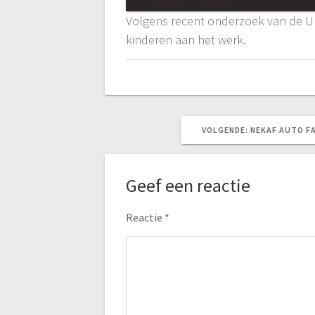
Volgens recent onderzoek van de Uni
kinderen aan het werk.
VOLGEND
VOLGENDE:
NEKAF AUTO F
BERICHT:
Geef een reactie
Reactie
*