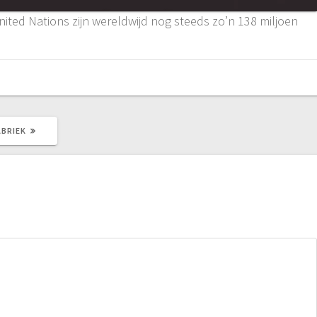
ted Nations zijn wereldwijd nog steeds zo’n 138 miljoen
ABRIEK